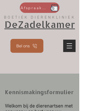
Afspraak maken
BOETIEK DIERENKLINIEK
DeZadelkamer
Bel ons
Kennismakingsformulier
Welkom bij de dierenartsen met