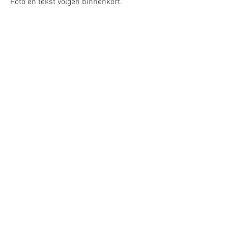
Foto en tekst volgen binnenkort.
Celine Baaren