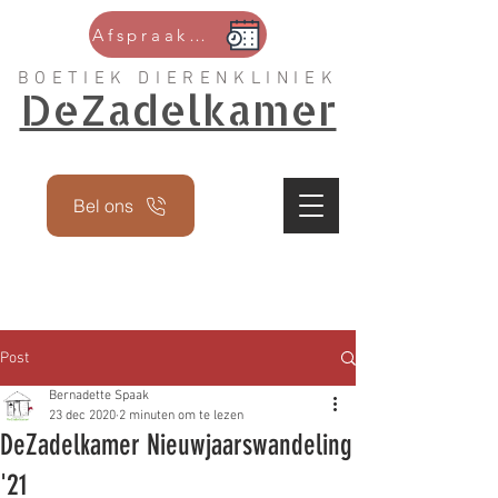
Afspraak maken
BOETIEK DIERENKLINIEK
DeZadelkamer
Bel ons
Post
Bernadette Spaak
23 dec 2020
2 minuten om te lezen
DeZadelkamer Nieuwjaarswandeling
'21