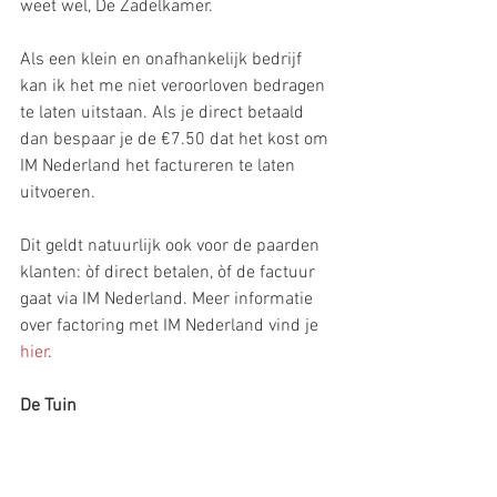
weet wel, De Zadelkamer. 
Als een klein en onafhankelijk bedrijf 
kan ik het me niet veroorloven bedragen 
te laten uitstaan. Als je direct betaald 
dan bespaar je de €7.50 dat het kost om 
IM Nederland het factureren te laten 
uitvoeren. 
Dit geldt natuurlijk ook voor de paarden 
klanten: òf direct betalen, òf de factuur 
gaat via IM Nederland. Meer informatie 
over factoring met IM Nederland vind je 
hier
.
De Tuin
Het afgelopen jaar hebben we - lees ik - 
ongeveer 175 nieuwe planten in de tuin 
aangeplant. Daaronder een perenboom, 